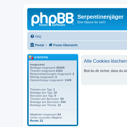
Serpentinenjäger
Eine Klasse für sich!
FAQ
Portal
Foren-Übersicht
STATISTIK
Alle Cookies löschen
Insgesamt
Beiträge insgesamt
45699
Bist du dir sicher, dass du
Themen insgesamt
4163
Bekanntmachungen insgesamt:
2
Wichtig insgesamt:
0
Dateianhänge insgesamt:
1349
Themen pro Tag:
1
Beiträge pro Tag:
10
Benutzer pro Tag:
0
Themen pro Benutzer:
50
Beiträge pro Benutzer:
544
Beiträge pro Thema:
11
Mitglieder insgesamt
84
Unser neuestes Mitglied:
Rentie 22