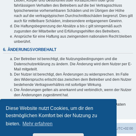
Leben, Körper und Gesundheit oder vorsätzlichem oder grob
fahrlässigem Verhalten des Betreibers auf die bei Vertragsschluss
typischerweise vorhersehbaren Schäden und im Übrigen der Höhe
nach auf die vertragstypischen Durchschnittsschäden begrenzt. Dies gilt
auch für mittelbare Schäden, insbesondere entgangenen Gewinn.
Die Haftungsbegrenzung der Absätze a bis c gilt sinngemäß auch
zugunsten der Mitarbeiter und Erfüllungsgehilfen des Betreibers.
Ansprüche für eine Haftung aus zwingendem nationalem Recht bleiben
unberührt.
6. ÄNDERUNGSVORBEHALT
Der Betreiber ist berechtigt, die Nutzungsbedingungen und die
Datenschutzerklärung zu ändern. Die Änderung wird dem Nutzer per E-
Mail mitgeteilt.
Der Nutzer ist berechtigt, den Änderungen zu widersprechen. Im Falle
des Widerspruchs erlischt das zwischen dem Betreiber und dem Nutzer
bestehende Vertragsverhältnis mit sofortiger Wirkung.
Die Änderungen gelten als anerkannt und verbindlich, wenn der Nutzer
den Änderungen zugestimmt hat.
Informationen über den Umgang mit deinen persönlichen Daten
Diese Website nutzt Cookies, um dir den
sind in der Datenschutzerklärung enthalten.
bestmöglichen Komfort bei der Nutzung zu
bieten.
Mehr erfahren
Portal
Foren-Übersicht
Alle Zeiten sind
UTC+02:00