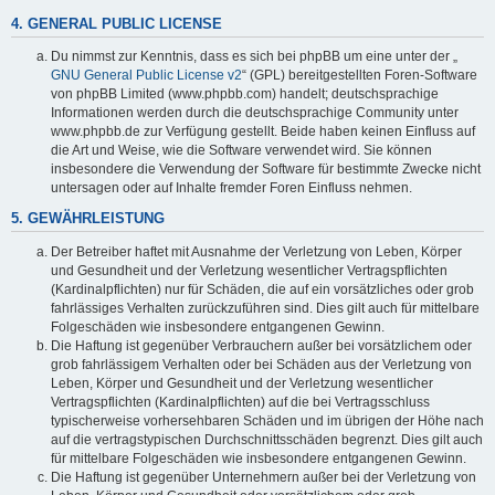
4. GENERAL PUBLIC LICENSE
Du nimmst zur Kenntnis, dass es sich bei phpBB um eine unter der „
GNU General Public License v2
“ (GPL) bereitgestellten Foren-Software
von phpBB Limited (www.phpbb.com) handelt; deutschsprachige
Informationen werden durch die deutschsprachige Community unter
www.phpbb.de zur Verfügung gestellt. Beide haben keinen Einfluss auf
die Art und Weise, wie die Software verwendet wird. Sie können
insbesondere die Verwendung der Software für bestimmte Zwecke nicht
untersagen oder auf Inhalte fremder Foren Einfluss nehmen.
5. GEWÄHRLEISTUNG
Der Betreiber haftet mit Ausnahme der Verletzung von Leben, Körper
und Gesundheit und der Verletzung wesentlicher Vertragspflichten
(Kardinalpflichten) nur für Schäden, die auf ein vorsätzliches oder grob
fahrlässiges Verhalten zurückzuführen sind. Dies gilt auch für mittelbare
Folgeschäden wie insbesondere entgangenen Gewinn.
Die Haftung ist gegenüber Verbrauchern außer bei vorsätzlichem oder
grob fahrlässigem Verhalten oder bei Schäden aus der Verletzung von
Leben, Körper und Gesundheit und der Verletzung wesentlicher
Vertragspflichten (Kardinalpflichten) auf die bei Vertragsschluss
typischerweise vorhersehbaren Schäden und im übrigen der Höhe nach
auf die vertragstypischen Durchschnittsschäden begrenzt. Dies gilt auch
für mittelbare Folgeschäden wie insbesondere entgangenen Gewinn.
Die Haftung ist gegenüber Unternehmern außer bei der Verletzung von