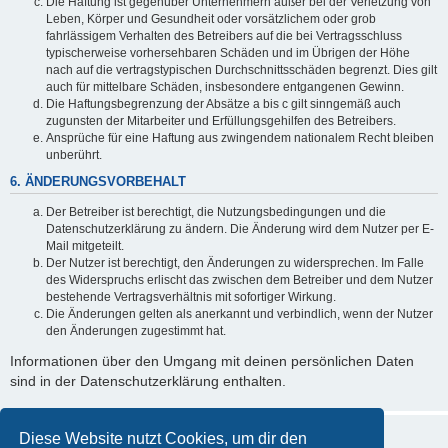
Die Haftung ist gegenüber Unternehmern außer bei der Verletzung von
Leben, Körper und Gesundheit oder vorsätzlichem oder grob
fahrlässigem Verhalten des Betreibers auf die bei Vertragsschluss
typischerweise vorhersehbaren Schäden und im Übrigen der Höhe
nach auf die vertragstypischen Durchschnittsschäden begrenzt. Dies gilt
auch für mittelbare Schäden, insbesondere entgangenen Gewinn.
Die Haftungsbegrenzung der Absätze a bis c gilt sinngemäß auch
zugunsten der Mitarbeiter und Erfüllungsgehilfen des Betreibers.
Ansprüche für eine Haftung aus zwingendem nationalem Recht bleiben
unberührt.
6. ÄNDERUNGSVORBEHALT
Der Betreiber ist berechtigt, die Nutzungsbedingungen und die
Datenschutzerklärung zu ändern. Die Änderung wird dem Nutzer per E-
Mail mitgeteilt.
Der Nutzer ist berechtigt, den Änderungen zu widersprechen. Im Falle
des Widerspruchs erlischt das zwischen dem Betreiber und dem Nutzer
bestehende Vertragsverhältnis mit sofortiger Wirkung.
Die Änderungen gelten als anerkannt und verbindlich, wenn der Nutzer
den Änderungen zugestimmt hat.
Informationen über den Umgang mit deinen persönlichen Daten
sind in der Datenschutzerklärung enthalten.
Diese Website nutzt Cookies, um dir den