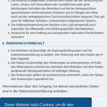
Die Haftung ist gegenüber Unternehmern außer bei der Verletzung von
Leben, Körper und Gesundheit oder vorsätzlichem oder grob
fahrlässigem Verhalten des Betreibers auf die bei Vertragsschluss
typischerweise vorhersehbaren Schäden und im Übrigen der Höhe
nach auf die vertragstypischen Durchschnittsschäden begrenzt. Dies gilt
auch für mittelbare Schäden, insbesondere entgangenen Gewinn.
Die Haftungsbegrenzung der Absätze a bis c gilt sinngemäß auch
zugunsten der Mitarbeiter und Erfüllungsgehilfen des Betreibers.
Ansprüche für eine Haftung aus zwingendem nationalem Recht bleiben
unberührt.
6. ÄNDERUNGSVORBEHALT
Der Betreiber ist berechtigt, die Nutzungsbedingungen und die
Datenschutzerklärung zu ändern. Die Änderung wird dem Nutzer per E-
Mail mitgeteilt.
Der Nutzer ist berechtigt, den Änderungen zu widersprechen. Im Falle
des Widerspruchs erlischt das zwischen dem Betreiber und dem Nutzer
bestehende Vertragsverhältnis mit sofortiger Wirkung.
Die Änderungen gelten als anerkannt und verbindlich, wenn der Nutzer
den Änderungen zugestimmt hat.
Informationen über den Umgang mit deinen persönlichen Daten
sind in der Datenschutzerklärung enthalten.
Diese Website nutzt Cookies, um dir den