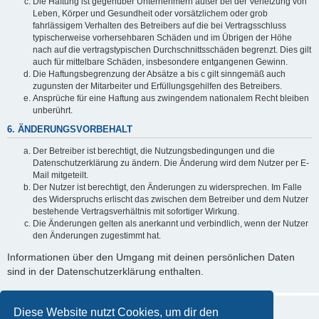
Die Haftung ist gegenüber Unternehmern außer bei der Verletzung von
Leben, Körper und Gesundheit oder vorsätzlichem oder grob
fahrlässigem Verhalten des Betreibers auf die bei Vertragsschluss
typischerweise vorhersehbaren Schäden und im Übrigen der Höhe
nach auf die vertragstypischen Durchschnittsschäden begrenzt. Dies gilt
auch für mittelbare Schäden, insbesondere entgangenen Gewinn.
Die Haftungsbegrenzung der Absätze a bis c gilt sinngemäß auch
zugunsten der Mitarbeiter und Erfüllungsgehilfen des Betreibers.
Ansprüche für eine Haftung aus zwingendem nationalem Recht bleiben
unberührt.
6. ÄNDERUNGSVORBEHALT
Der Betreiber ist berechtigt, die Nutzungsbedingungen und die
Datenschutzerklärung zu ändern. Die Änderung wird dem Nutzer per E-
Mail mitgeteilt.
Der Nutzer ist berechtigt, den Änderungen zu widersprechen. Im Falle
des Widerspruchs erlischt das zwischen dem Betreiber und dem Nutzer
bestehende Vertragsverhältnis mit sofortiger Wirkung.
Die Änderungen gelten als anerkannt und verbindlich, wenn der Nutzer
den Änderungen zugestimmt hat.
Informationen über den Umgang mit deinen persönlichen Daten
sind in der Datenschutzerklärung enthalten.
Diese Website nutzt Cookies, um dir den