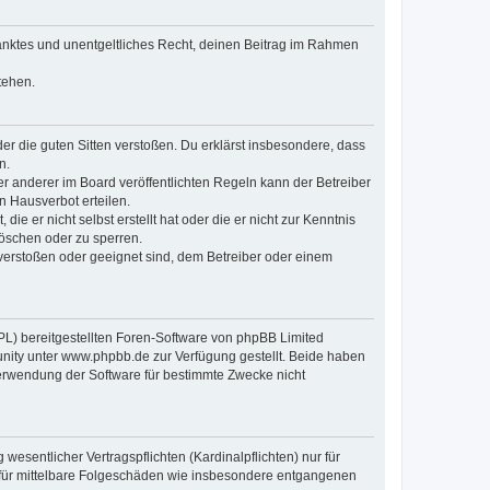
hränktes und unentgeltliches Recht, deinen Beitrag im Rahmen
tehen.
oder die guten Sitten verstoßen. Du erklärst insbesondere, dass
n.
 anderer im Board veröffentlichten Regeln kann der Betreiber
 Hausverbot erteilen.
ie er nicht selbst erstellt hat oder die er nicht zur Kenntnis
löschen oder zu sperren.
 verstoßen oder geeignet sind, dem Betreiber oder einem
PL) bereitgestellten Foren-Software von phpBB Limited
ity unter www.phpbb.de zur Verfügung gestellt. Beide haben
Verwendung der Software für bestimmte Zwecke nicht
esentlicher Vertragspflichten (Kardinalpflichten) nur für
ch für mittelbare Folgeschäden wie insbesondere entgangenen