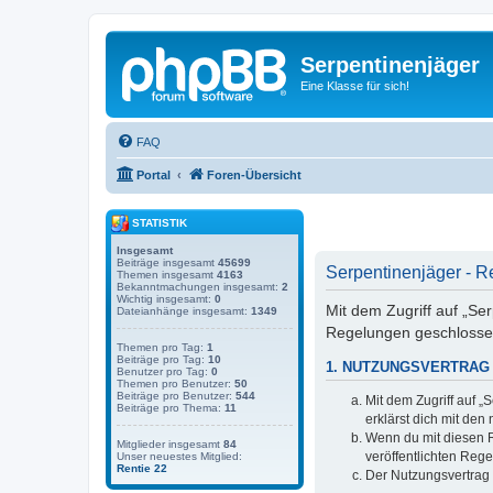
Serpentinenjäger
Eine Klasse für sich!
FAQ
Portal
Foren-Übersicht
STATISTIK
Insgesamt
Beiträge insgesamt
45699
Serpentinenjäger - R
Themen insgesamt
4163
Bekanntmachungen insgesamt:
2
Wichtig insgesamt:
0
Mit dem Zugriff auf „Se
Dateianhänge insgesamt:
1349
Regelungen geschlosse
Themen pro Tag:
1
Beiträge pro Tag:
10
1. NUTZUNGSVERTRAG
Benutzer pro Tag:
0
Themen pro Benutzer:
50
Beiträge pro Benutzer:
544
Mit dem Zugriff auf 
Beiträge pro Thema:
11
erklärst dich mit de
Wenn du mit diesen Re
Mitglieder insgesamt
84
veröffentlichten Reg
Unser neuestes Mitglied:
Rentie 22
Der Nutzungsvertrag 