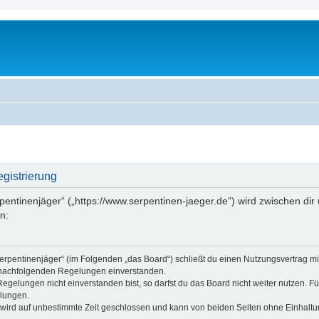
egistrierung
rpentinenjäger“ („https://www.serpentinen-jaeger.de“) wird zwischen dir
n:
„Serpentinenjäger“ (im Folgenden „das Board“) schließt du einen Nutzungsvertrag m
n nachfolgenden Regelungen einverstanden.
gelungen nicht einverstanden bist, so darfst du das Board nicht weiter nutzen. Fü
elungen.
wird auf unbestimmte Zeit geschlossen und kann von beiden Seiten ohne Einhaltung