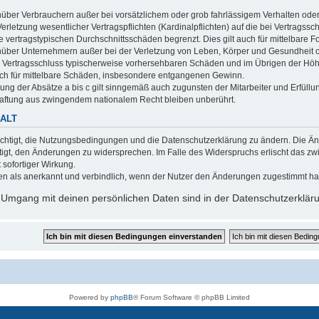
nüber Verbrauchern außer bei vorsätzlichem oder grob fahrlässigem Verhalten ode
erletzung wesentlicher Vertragspflichten (Kardinalpflichten) auf die bei Vertrags
e vertragstypischen Durchschnittsschäden begrenzt. Dies gilt auch für mittelbar
nüber Unternehmern außer bei der Verletzung von Leben, Körper und Gesundheit o
ei Vertragsschluss typischerweise vorhersehbaren Schäden und im Übrigen der Höh
auch für mittelbare Schäden, insbesondere entgangenen Gewinn.
ng der Absätze a bis c gilt sinngemäß auch zugunsten der Mitarbeiter und Erfüllun
Haftung aus zwingendem nationalem Recht bleiben unberührt.
ALT
rechtigt, die Nutzungsbedingungen und die Datenschutzerklärung zu ändern. Die Änd
htigt, den Änderungen zu widersprechen. Im Falle des Widerspruchs erlischt das 
t sofortiger Wirkung.
n als anerkannt und verbindlich, wenn der Nutzer den Änderungen zugestimmt ha
 Umgang mit deinen persönlichen Daten sind in der Datenschutzerkläru
Powered by
phpBB
® Forum Software © phpBB Limited
Deutsche Übersetzung durch
phpBB.de