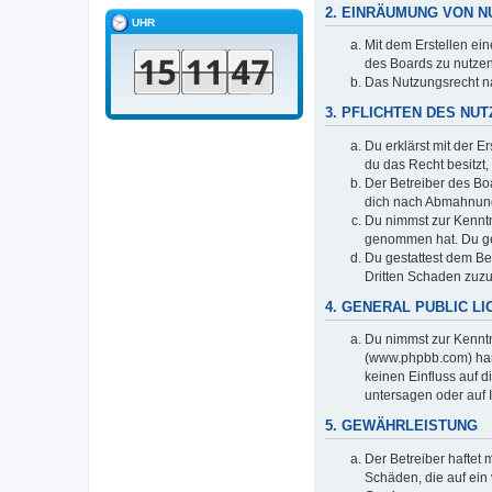
2. EINRÄUMUNG VON 
UHR
Mit dem Erstellen ein
des Boards zu nutzen
Das Nutzungsrecht na
3. PFLICHTEN DES NU
Du erklärst mit der E
du das Recht besitzt
Der Betreiber des Bo
dich nach Abmahnung 
Du nimmst zur Kenntni
genommen hat. Du ges
Du gestattest dem Be
Dritten Schaden zuz
4. GENERAL PUBLIC L
Du nimmst zur Kenntn
(www.phpbb.com) han
keinen Einfluss auf 
untersagen oder auf 
5. GEWÄHRLEISTUNG
Der Betreiber haftet 
Schäden, die auf ein