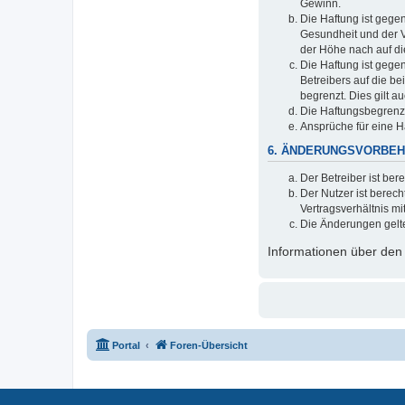
Gewinn.
Die Haftung ist gege
Gesundheit und der V
der Höhe nach auf di
Die Haftung ist gege
Betreibers auf die b
begrenzt. Dies gilt 
Die Haftungsbegrenzu
Ansprüche für eine 
6. ÄNDERUNGSVORBEH
Der Betreiber ist be
Der Nutzer ist berec
Vertragsverhältnis mi
Die Änderungen gelte
Informationen über den
Portal
Foren-Übersicht