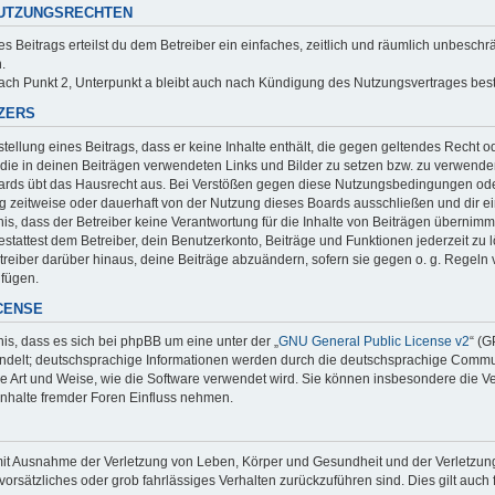
NUTZUNGSRECHTEN
es Beitrags erteilst du dem Betreiber ein einfaches, zeitlich und räumlich unbesc
.
ch Punkt 2, Unterpunkt a bleibt auch nach Kündigung des Nutzungsvertrages bes
TZERS
rstellung eines Beitrags, dass er keine Inhalte enthält, die gegen geltendes Recht 
, die in deinen Beiträgen verwendeten Links und Bilder zu setzen bzw. zu verwende
ards übt das Hausrecht aus. Bei Verstößen gegen diese Nutzungsbedingungen oder
zeitweise oder dauerhaft von der Nutzung dieses Boards ausschließen und dir ein
s, dass der Betreiber keine Verantwortung für die Inhalte von Beiträgen übernimmt, d
tattest dem Betreiber, dein Benutzerkonto, Beiträge und Funktionen jederzeit zu 
treiber darüber hinaus, deine Beiträge abzuändern, sofern sie gegen o. g. Regeln
ufügen.
ICENSE
is, dass es sich bei phpBB um eine unter der „
GNU General Public License v2
“ (G
delt; deutschsprachige Informationen werden durch die deutschsprachige Commun
die Art und Weise, wie die Software verwendet wird. Sie können insbesondere die 
Inhalte fremder Foren Einfluss nehmen.
mit Ausnahme der Verletzung von Leben, Körper und Gesundheit und der Verletzung w
 vorsätzliches oder grob fahrlässiges Verhalten zurückzuführen sind. Dies gilt au