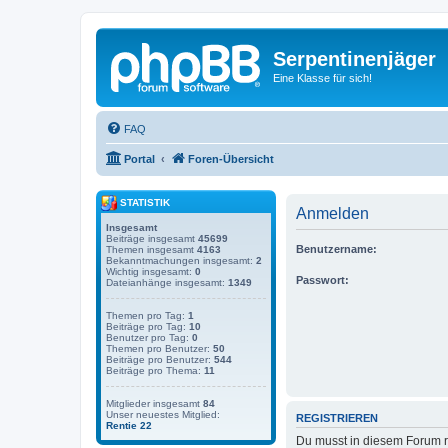
Serpentinenjäger
Eine Klasse für sich!
FAQ
Portal
Foren-Übersicht
STATISTIK
Anmelden
Insgesamt
Beiträge insgesamt
45699
Benutzername:
Themen insgesamt
4163
Bekanntmachungen insgesamt:
2
Wichtig insgesamt:
0
Passwort:
Dateianhänge insgesamt:
1349
Themen pro Tag:
1
Beiträge pro Tag:
10
Benutzer pro Tag:
0
Themen pro Benutzer:
50
Beiträge pro Benutzer:
544
Beiträge pro Thema:
11
Mitglieder insgesamt
84
Unser neuestes Mitglied:
REGISTRIEREN
Rentie 22
Du musst in diesem Forum re