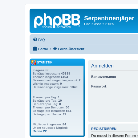
Serpentinenjäger
Eine Klasse für sich!
FAQ
Portal
Foren-Übersicht
STATISTIK
Anmelden
Insgesamt
Beiträge insgesamt
45699
Benutzername:
Themen insgesamt
4163
Bekanntmachungen insgesamt:
2
Wichtig insgesamt:
0
Passwort:
Dateianhänge insgesamt:
1349
Themen pro Tag:
1
Beiträge pro Tag:
10
Benutzer pro Tag:
0
Themen pro Benutzer:
50
Beiträge pro Benutzer:
544
Beiträge pro Thema:
11
Mitglieder insgesamt
84
Unser neuestes Mitglied:
REGISTRIEREN
Rentie 22
Du musst in diesem Forum re