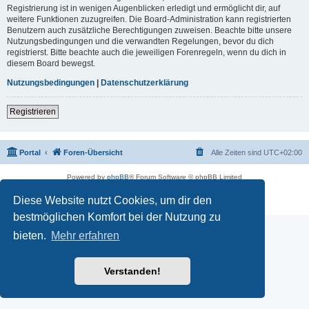
Registrierung ist in wenigen Augenblicken erledigt und ermöglicht dir, auf
weitere Funktionen zuzugreifen. Die Board-Administration kann registrierten
Benutzern auch zusätzliche Berechtigungen zuweisen. Beachte bitte unsere
Nutzungsbedingungen und die verwandten Regelungen, bevor du dich
registrierst. Bitte beachte auch die jeweiligen Forenregeln, wenn du dich in
diesem Board bewegst.
Nutzungsbedingungen
|
Datenschutzerklärung
Registrieren
Portal
Foren-Übersicht
Alle Zeiten sind
UTC+02:00
Powered by
phpBB
® Forum Software © phpBB Limited
Deutsche Übersetzung durch
phpBB.de
Diese Website nutzt Cookies, um dir den
Datenschutz
|
Nutzungsbedingungen
bestmöglichen Komfort bei der Nutzung zu
bieten.
Mehr erfahren
Verstanden!