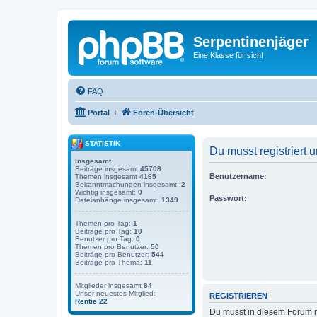
Serpentinenjäger
Eine Klasse für sich!
FAQ
Portal
Foren-Übersicht
STATISTIK
Du musst registriert
Insgesamt
Beiträge insgesamt
45708
Benutzername:
Themen insgesamt
4165
Bekanntmachungen insgesamt:
2
Wichtig insgesamt:
0
Passwort:
Dateianhänge insgesamt:
1349
Themen pro Tag:
1
Beiträge pro Tag:
10
Benutzer pro Tag:
0
Themen pro Benutzer:
50
Beiträge pro Benutzer:
544
Beiträge pro Thema:
11
Mitglieder insgesamt
84
Unser neuestes Mitglied:
REGISTRIEREN
Rentie 22
Du musst in diesem Forum re