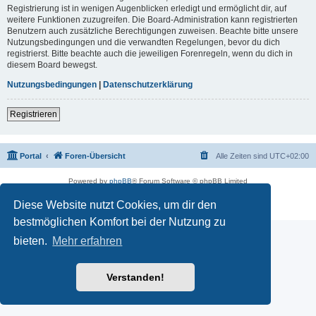
Registrierung ist in wenigen Augenblicken erledigt und ermöglicht dir, auf
weitere Funktionen zuzugreifen. Die Board-Administration kann registrierten
Benutzern auch zusätzliche Berechtigungen zuweisen. Beachte bitte unsere
Nutzungsbedingungen und die verwandten Regelungen, bevor du dich
registrierst. Bitte beachte auch die jeweiligen Forenregeln, wenn du dich in
diesem Board bewegst.
Nutzungsbedingungen
|
Datenschutzerklärung
Registrieren
Portal
Foren-Übersicht
Alle Zeiten sind
UTC+02:00
Powered by
phpBB
® Forum Software © phpBB Limited
Deutsche Übersetzung durch
phpBB.de
Diese Website nutzt Cookies, um dir den
Datenschutz
|
Nutzungsbedingungen
bestmöglichen Komfort bei der Nutzung zu
bieten.
Mehr erfahren
Verstanden!