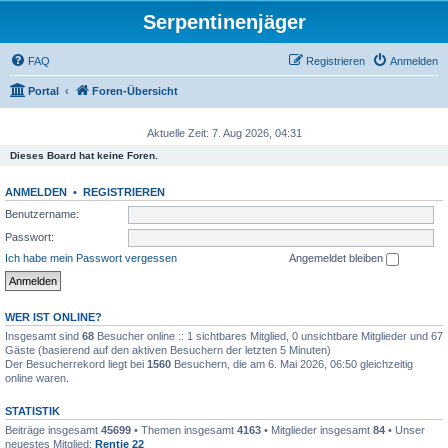
Serpentinenjäger
FAQ
Registrieren
Anmelden
Portal
Foren-Übersicht
Aktuelle Zeit: 7. Aug 2026, 04:31
Dieses Board hat keine Foren.
ANMELDEN
•
REGISTRIEREN
Benutzername:
Passwort:
Ich habe mein Passwort vergessen
Angemeldet bleiben
WER IST ONLINE?
Insgesamt sind
68
Besucher online :: 1 sichtbares Mitglied, 0 unsichtbare Mitglieder und 67
Gäste (basierend auf den aktiven Besuchern der letzten 5 Minuten)
Der Besucherrekord liegt bei
1560
Besuchern, die am 6. Mai 2026, 06:50 gleichzeitig
online waren.
STATISTIK
Beiträge insgesamt
45699
• Themen insgesamt
4163
• Mitglieder insgesamt
84
• Unser
neuestes Mitglied:
Rentie 22