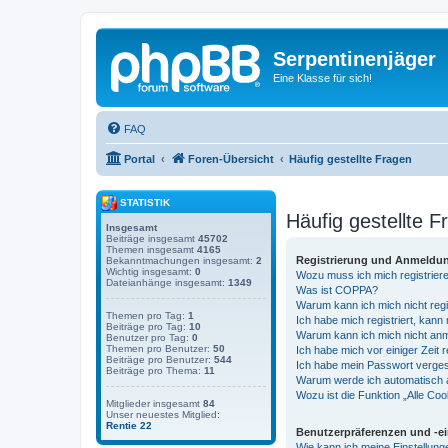
Serpentinenjäger
Eine Klasse für sich!
FAQ
Portal
Foren-Übersicht
Häufig gestellte Fragen
STATISTIK
Häufig gestellte F
Insgesamt
Beiträge insgesamt
45702
Themen insgesamt
4165
Registrierung und Anmeldu
Bekanntmachungen insgesamt:
2
Wichtig insgesamt:
0
Wozu muss ich mich registrier
Dateianhänge insgesamt:
1349
Was ist COPPA?
Warum kann ich mich nicht regi
Themen pro Tag:
1
Ich habe mich registriert, kann
Beiträge pro Tag:
10
Warum kann ich mich nicht an
Benutzer pro Tag:
0
Themen pro Benutzer:
50
Ich habe mich vor einiger Zeit 
Beiträge pro Benutzer:
544
Ich habe mein Passwort verge
Beiträge pro Thema:
11
Warum werde ich automatisch
Wozu ist die Funktion „Alle Co
Mitglieder insgesamt
84
Unser neuestes Mitglied:
Rentie 22
Benutzerpräferenzen und -e
Wie kann ich meine Einstellun