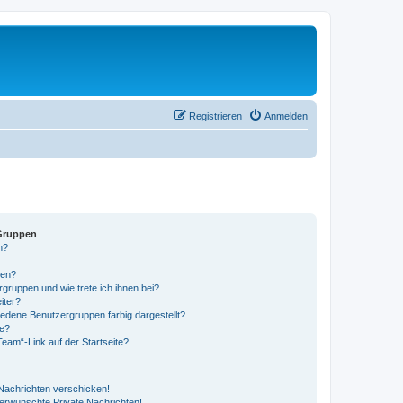
Registrieren
Anmelden
Gruppen
n?
pen?
rgruppen und wie trete ich ihnen bei?
iter?
dene Benutzergruppen farbig dargestellt?
pe?
eam“-Link auf der Startseite?
 Nachrichten verschicken!
erwünschte Private Nachrichten!