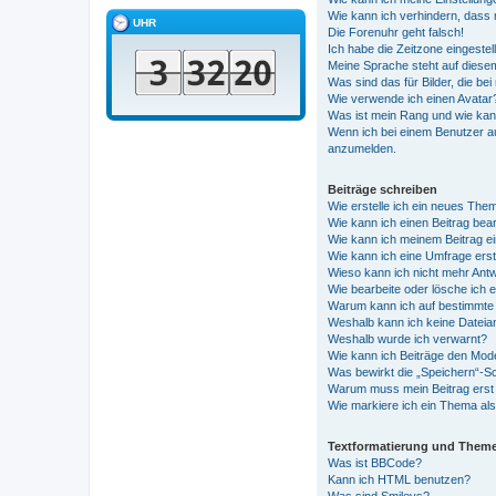
Wie kann ich verhindern, dass 
UHR
Die Forenuhr geht falsch!
Ich habe die Zeitzone eingestel
Meine Sprache steht auf diese
Was sind das für Bilder, die 
Wie verwende ich einen Avatar
Was ist mein Rang und wie kan
Wenn ich bei einem Benutzer au
anzumelden.
Beiträge schreiben
Wie erstelle ich ein neues The
Wie kann ich einen Beitrag bea
Wie kann ich meinem Beitrag e
Wie kann ich eine Umfrage erst
Wieso kann ich nicht mehr Antw
Wie bearbeite oder lösche ich 
Warum kann ich auf bestimmte 
Weshalb kann ich keine Datei
Weshalb wurde ich verwarnt?
Wie kann ich Beiträge den Mod
Was bewirkt die „Speichern“-Sc
Warum muss mein Beitrag erst
Wie markiere ich ein Thema al
Textformatierung und Them
Was ist BBCode?
Kann ich HTML benutzen?
Was sind Smileys?