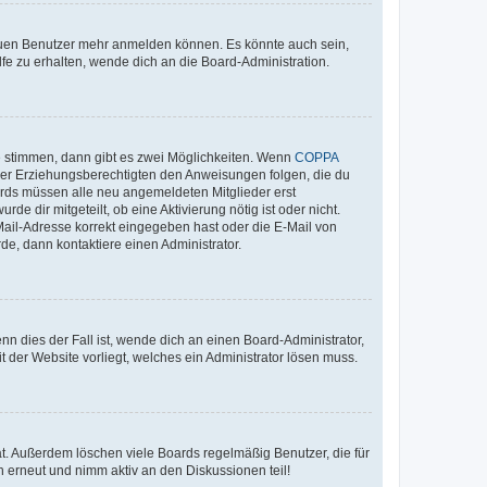
 neuen Benutzer mehr anmelden können. Es könnte auch sein,
fe zu erhalten, wende dich an die Board-Administration.
e stimmen, dann gibt es zwei Möglichkeiten. Wenn
COPPA
deiner Erziehungsberechtigten den Anweisungen folgen, die du
Boards müssen alle neu angemeldeten Mitglieder erst
de dir mitgeteilt, ob eine Aktivierung nötig ist oder nicht.
Mail-Adresse korrekt eingegeben hast oder die E-Mail von
de, dann kontaktiere einen Administrator.
n dies der Fall ist, wende dich an einen Board-Administrator,
t der Website vorliegt, welches ein Administrator lösen muss.
at. Außerdem löschen viele Boards regelmäßig Benutzer, die für
h erneut und nimm aktiv an den Diskussionen teil!