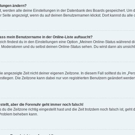
llungen ändern?
st, werden alle deine Einstellungen in der Datenbank des Boards gespeichert. Um d
r Seite angezeigt, wenn du auf deinen Benutzernamen klickst. Dort kannst du alle 
dass mein Benutzername in der Online-Liste auftaucht?
ich findest du in den Einstellungen eine Option „Meinen Online-Status während di
 Moderatoren und du selbst deinen Online-Status sehen. Du wirst dann als unsich
e angezeigte Zeit nicht deiner eigenen Zeitzone. In diesem Fall solltest du im „Pe
) festlegen. Die Zeitzone kann dabei nur von registrierten Benutzern geändert werden.
estellt, aber die Forenuhr geht immer noch falsch!
s du die Zeitzone richtig eingestellt hast und die Zeit trotzdem noch falsch ist, geht
s Problem beheben kann.