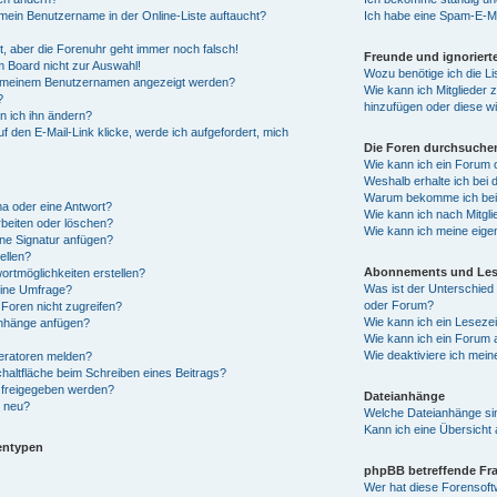
mein Benutzername in der Online-Liste auftaucht?
Ich habe eine Spam-E-Ma
lt, aber die Forenuhr geht immer noch falsch!
Freunde und ignorierte
m Board nicht zur Auswahl!
Wozu benötige ich die Li
bei meinem Benutzernamen angezeigt werden?
Wie kann ich Mitglieder z
?
hinzufügen oder diese w
n ich ihn ändern?
f den E-Mail-Link klicke, werde ich aufgefordert, mich
Die Foren durchsuche
Wie kann ich ein Forum
Weshalb erhalte ich bei
Warum bekomme ich bei 
ma oder eine Antwort?
Wie kann ich nach Mitgl
rbeiten oder löschen?
Wie kann ich meine eige
ine Signatur anfügen?
ellen?
Abonnements und Les
ortmöglichkeiten erstellen?
Was ist der Unterschie
eine Umfrage?
oder Forum?
Foren nicht zugreifen?
Wie kann ich ein Leseze
anhänge anfügen?
Wie kann ich ein Forum
Wie deaktiviere ich me
eratoren melden?
haltfläche beim Schreiben eines Beitrags?
 freigegeben werden?
Dateianhänge
s neu?
Welche Dateianhänge si
Kann ich eine Übersicht 
entypen
phpBB betreffende Fr
Wer hat diese Forensoft