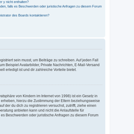
r y nicht enthalten?
nden, falls es Beschwerden oder juristische Anfragen zu diesem Forum
nistrator des Boards kontaktieren?
istriert sein musst, um Beiträge zu schreiben. Auf jeden Fall
 zum Beispiel Avatarbilder, Private Nachrichten, E-Mail-Versand
 erledigt ist und dir zahlreiche Vorteile bietet.
tsphäre von Kindern im Internet von 1998) ist ein Gesetz in
n erheben, hierzu die Zustimmung der Eltern beziehungsweise
 der du dich zu registrieren versuchst, zutrifft, ziehe einen
eratung anbieten kann und nicht die Anlaufstelle für
lls es Beschwerden oder juristische Anfragen zu diesem Forum