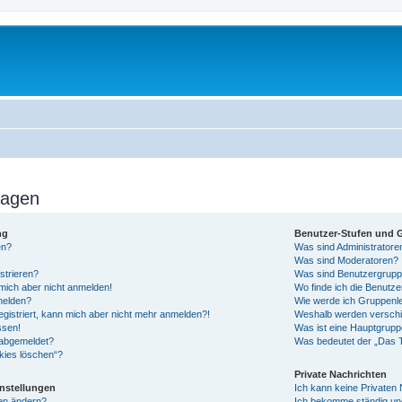
ragen
ng
Benutzer-Stufen und 
en?
Was sind Administratore
Was sind Moderatoren?
strieren?
Was sind Benutzergrup
 mich aber nicht anmelden!
Wo finde ich die Benutze
melden?
Wie werde ich Gruppenle
registriert, kann mich aber nicht mehr anmelden?!
Weshalb werden verschie
ssen!
Was ist eine Hauptgrup
 abgemeldet?
Was bedeutet der „Das T
okies löschen“?
Private Nachrichten
instellungen
Ich kann keine Privaten
gen ändern?
Ich bekomme ständig un