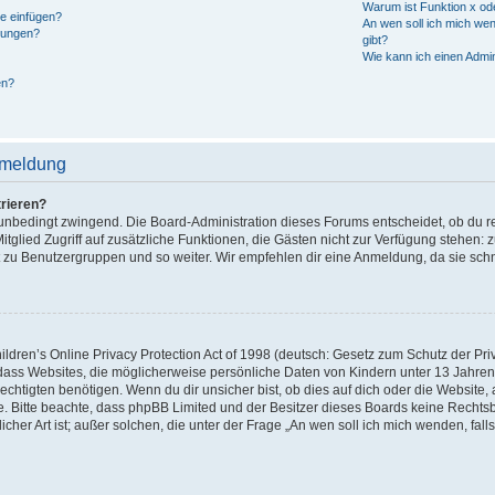
Warum ist Funktion x ode
ge einfügen?
An wen soll ich mich we
hungen?
gibt?
Wie kann ich einen Admi
en?
nmeldung
rieren?
t unbedingt zwingend. Die Board-Administration dieses Forums entscheidet, ob du reg
s Mitglied Zugriff auf zusätzliche Funktionen, die Gästen nicht zur Verfügung stehen:
tt zu Benutzergruppen und so weiter. Wir empfehlen dir eine Anmeldung, da sie schnell
ren’s Online Privacy Protection Act of 1998 (deutsch: Gesetz zum Schutz der Priva
 dass Websites, die möglicherweise persönliche Daten von Kindern unter 13 Jahre
htigten benötigen. Wenn du dir unsicher bist, ob dies auf dich oder die Website, auf
e. Bitte beachte, dass phpBB Limited und der Besitzer dieses Boards keine Rechtsb
cher Art ist; außer solchen, die unter der Frage „An wen soll ich mich wenden, fa