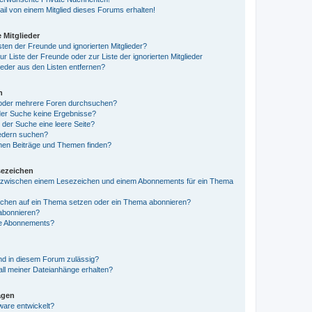
il von einem Mitglied dieses Forums erhalten!
 Mitglieder
sten der Freunde und ignorierten Mitglieder?
ur Liste der Freunde oder zur Liste der ignorierten Mitglieder
ieder aus den Listen entfernen?
n
 oder mehrere Foren durchsuchen?
 der Suche keine Ergebnisse?
der Suche eine leere Seite?
iedern suchen?
nen Beiträge und Themen finden?
ezeichen
d zwischen einem Lesezeichen und einem Abonnements für ein Thema
ichen auf ein Thema setzen oder ein Thema abonnieren?
 abonnieren?
ine Abonnements?
nd in diesem Forum zulässig?
all meiner Dateianhänge erhalten?
agen
ware entwickelt?