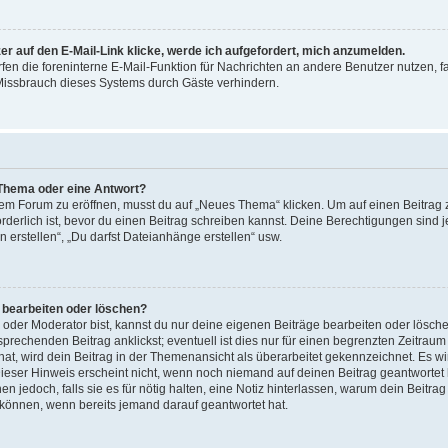
r auf den E-Mail-Link klicke, werde ich aufgefordert, mich anzumelden.
rfen die foreninterne E-Mail-Funktion für Nachrichten an andere Benutzer nutzen, f
issbrauch dieses Systems durch Gäste verhindern.
 Thema oder eine Antwort?
 Forum zu eröffnen, musst du auf „Neues Thema“ klicken. Um auf einen Beitrag zu
orderlich ist, bevor du einen Beitrag schreiben kannst. Deine Berechtigungen sind j
 erstellen“, „Du darfst Dateianhänge erstellen“ usw.
g bearbeiten oder löschen?
 oder Moderator bist, kannst du nur deine eigenen Beiträge bearbeiten oder lösch
sprechenden Beitrag anklickst; eventuell ist dies nur für einen begrenzten Zeitrau
hat, wird dein Beitrag in der Themenansicht als überarbeitet gekennzeichnet. Es wir
ieser Hinweis erscheint nicht, wenn noch niemand auf deinen Beitrag geantwortet 
en jedoch, falls sie es für nötig halten, eine Notiz hinterlassen, warum dein Beitr
 können, wenn bereits jemand darauf geantwortet hat.