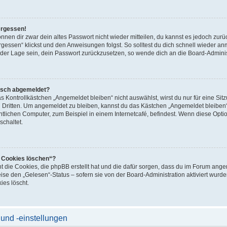
ergessen!
können dir zwar dein altes Passwort nicht wieder mitteilen, du kannst es jedoch zu
gessen“ klickst und den Anweisungen folgst. So solltest du dich schnell wieder a
in der Lage sein, dein Passwort zurückzusetzen, so wende dich an die Board-Adminis
isch abgemeldet?
Kontrollkästchen „Angemeldet bleiben“ nicht auswählst, wirst du nur für eine Si
 Dritten. Um angemeldet zu bleiben, kannst du das Kästchen „Angemeldet bleiben
tlichen Computer, zum Beispiel in einem Internetcafé, befindest. Wenn diese Optio
chaltet.
e Cookies löschen“?
ht die Cookies, die phpBB erstellt hat und die dafür sorgen, dass du im Forum an
ise den „Gelesen“-Status – sofern sie von der Board-Administration aktiviert wu
ies löscht.
und -einstellungen