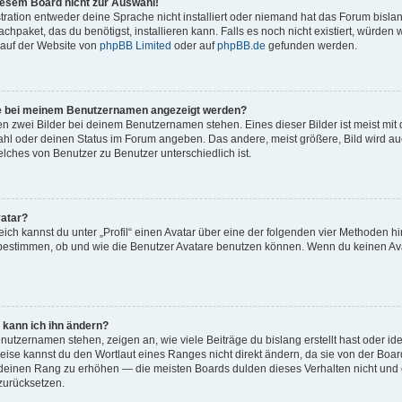
iesem Board nicht zur Auswahl!
tration entweder deine Sprache nicht installiert oder niemand hat das Forum bisla
achpaket, das du benötigst, installieren kann. Falls es noch nicht existiert, würde
auf der Website von
phpBB Limited
oder auf
phpBB.de
gefunden werden.
die bei meinem Benutzernamen angezeigt werden?
en zwei Bilder bei deinem Benutzernamen stehen. Eines dieser Bilder ist meist mit
ahl oder deinen Status im Forum angeben. Das andere, meist größere, Bild wird auch
elches von Benutzer zu Benutzer unterschiedlich ist.
vatar?
ich kannst du unter „Profil“ einen Avatar über eine der folgenden vier Methoden 
bestimmen, ob und wie die Benutzer Avatare benutzen können. Wenn du keinen Avat
 kann ich ihn ändern?
utzernamen stehen, zeigen an, wie viele Beiträge du bislang erstellt hast oder i
ise kannst du den Wortlaut eines Ranges nicht direkt ändern, da sie von der Board
 deinen Rang zu erhöhen — die meisten Boards dulden dieses Verhalten nicht und 
zurücksetzen.