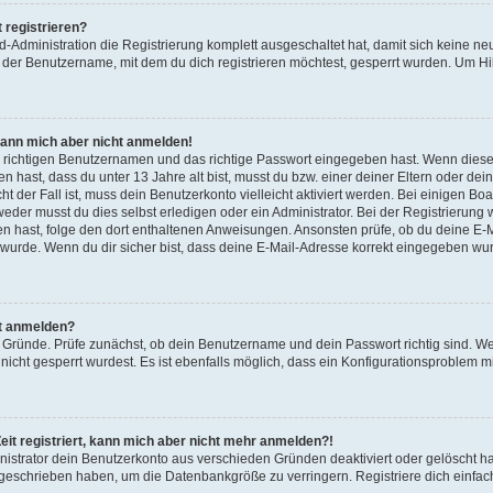
 registrieren?
d-Administration die Registrierung komplett ausgeschaltet hat, damit sich keine
der Benutzername, mit dem du dich registrieren möchtest, gesperrt wurden. Um Hil
 kann mich aber nicht anmelden!
n richtigen Benutzernamen und das richtige Passwort eingegeben hast. Wenn dies
ben hast, dass du unter 13 Jahre alt bist, musst du bzw. einer deiner Eltern oder 
ht der Fall ist, muss dein Benutzerkonto vielleicht aktiviert werden. Bei einigen 
eder musst du dies selbst erledigen oder ein Administrator. Bei der Registrierung wur
n hast, folge den dort enthaltenen Anweisungen. Ansonsten prüfe, ob du deine E-
 wurde. Wenn du dir sicher bist, dass deine E-Mail-Adresse korrekt eingegeben wur
t anmelden?
e Gründe. Prüfe zunächst, ob dein Benutzername und dein Passwort richtig sind. Wen
icht gesperrt wurdest. Es ist ebenfalls möglich, dass ein Konfigurationsproblem mi
Zeit registriert, kann mich aber nicht mehr anmelden?!
nistrator dein Benutzerkonto aus verschieden Gründen deaktiviert oder gelöscht h
 geschrieben haben, um die Datenbankgröße zu verringern. Registriere dich einfac